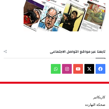
تابعنا عبر مواقع التواصل الاجتماعى
‫X
فيسبوك
‫YouTube
انستقرام
واتساب
كاريكاتير
ضحكة النهارده