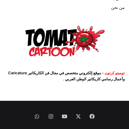
من نحن
توميتو كرتون
- موقع إلكتروني متخصص في مجال فن الكاريكاتير Caricature
وأعمال رسامي كاريكاتير الوطن العربي .
فيسبوك
‫X
‫YouTube
انستقرام
واتساب