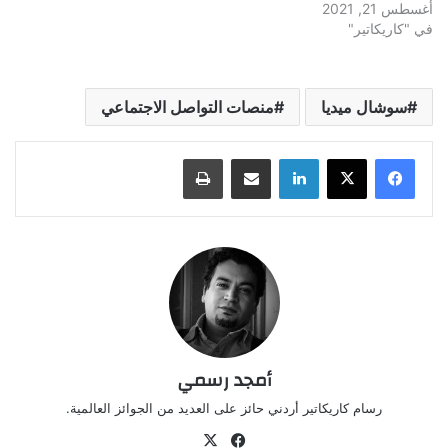
أغسطس 21, 2021
في "كاريكاتير"
سوشال ميديا
منصات التواصل الاجتماعي
لينكدإن
مشاركة عبر البريد
طباعة
أمجد رسمي
رسام كاريكاتير أردني حائز على العديد من الجوائز العالمية.
‫X
فيسبوك