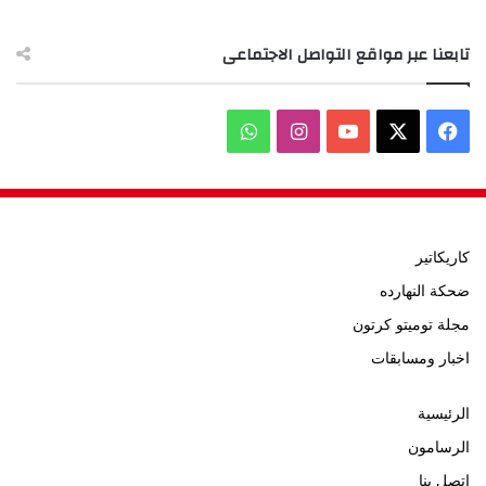
تابعنا عبر مواقع التواصل الاجتماعى
‫X
فيسبوك
‫YouTube
انستقرام
واتساب
كاريكاتير
ضحكة النهارده
مجلة توميتو كرتون
اخبار ومسابقات
الرئيسية
الرسامون
اتصل بنا