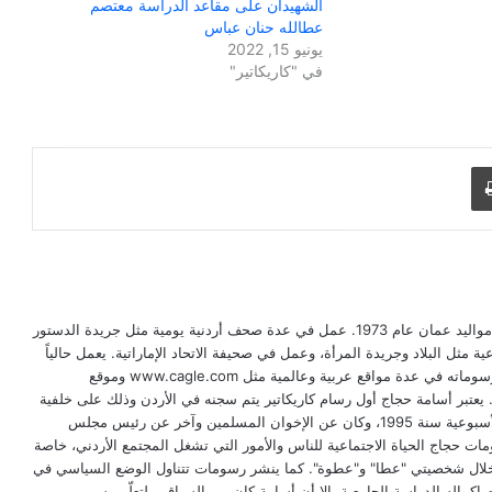
الشهيدان على مقاعد الدراسة معتصم
عطالله حنان عباس
يونيو 15, 2022
في "كاريكاتير"
طباعة
أسامة عيد حجاج، فنان كاريكاتير أردني من مواليد عمان عام 1973. عمل في عدة صحف أردنية يومية مثل جريدة الدستور
ة مثل البلاد وجريدة المرأة، وعمل في صحيفة الاتحاد الإماراتية. يعمل حالياً
في جريدة العرب اليوم الأردنية. كما ينشر رسوماته في عدة مواقع عربية وعالمية مثل www.cagle.com وموقع
http://www.cartoonmovement./ . يعتبر أسامة حجاج أول رسام كاريكاتير يتم سجنه في الأردن وذلك على خلفية
رسم كاريكاتيري نُشر له في جريدة البلاد الأسبوعية سنة 1995، وكان عن الإخوان المسلمين وآخر عن رئيس مجلس
مات حجاج الحياة الاجتماعية للناس والأمور التي تشغل المجتمع الأردني، خاصة
 خلال شخصيتي "عطا" و"عطوة". كما ينشر رسومات تتناول الوضع السياسي في
كماله الدراسة الجامعية، إلا أن أسامة كان من السباقين لتعلّم رسم