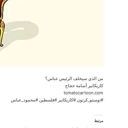
من الذي سيخلف الرئيس عباس؟
كاريكاتير أسامة حجاج
tomatocartoon.com
#توميتو_كرتون #كاريكاتير #فلسطين #محمود_عباس
مرتبط