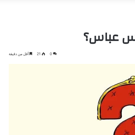
يس عباس؟
0
21
أقل من دقيقة