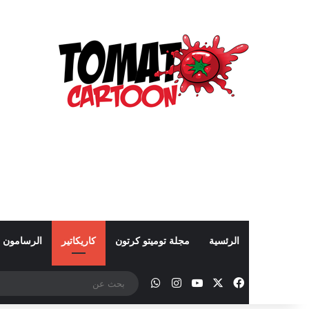
الرئسية
مجلة توميتو كرتون
كاريكاتير
الرسامون
‫X
فيسبوك
‫YouTube
انستقرام
واتساب