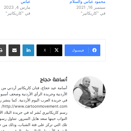
محمود عباس والسلام
عباس
سبتمبر 16, 2021
مارس 4, 2023
في "كاريكاتير"
في "كاريكاتير"
لينكدإن
مشاركة عبر البريد
فيسبوك
‫X
أسامة حجاج
الأردنية وجريدة الرأي الأردنية وصحف أسبوعي
com
النواب حينها سعد هايل السرور. تتناول رسو
تلك التي تركز على فئة الشباب، وذلك من
الشرق الأوسط والعالم. على الرغم من عدم إ