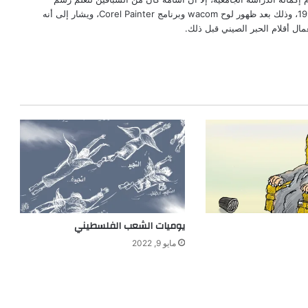
الكاريكاتير باستخدام الكمبيوتر في فترة 1996، وذلك بعد ظهور لوح wacom وبرنامج Corel Painter، ويشار إلى أنه
مال أقلام الحبر الصيني قبل ذلك.
يوميات الشعب الفلسطيني
مايو 9, 2022