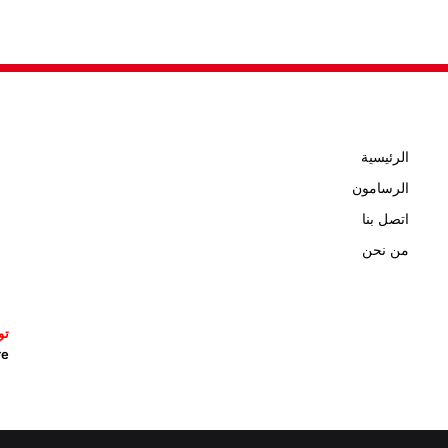
الرئيسية
الرسامون
اتصل بنا
من نحن
تو
icature