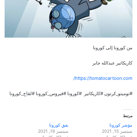
من كورونا إلى كورونا
كاريكاتير عبدالله جابر
https://tomatocartoon.com/
#توميتو_كرتون #كاريكاتير #كورونا #فيروس_كورونا #لقاح_كورونا
مرتبط
مؤشر كورونا
نفق كورونا
سبتمبر 15, 2021
سبتمبر 19, 2021