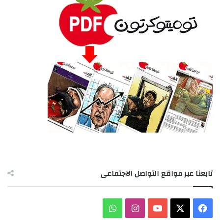
تابعنا عبر مواقع التواصل الاجتماعى
‫X
فيسبوك
‫YouTube
انستقرام
واتساب