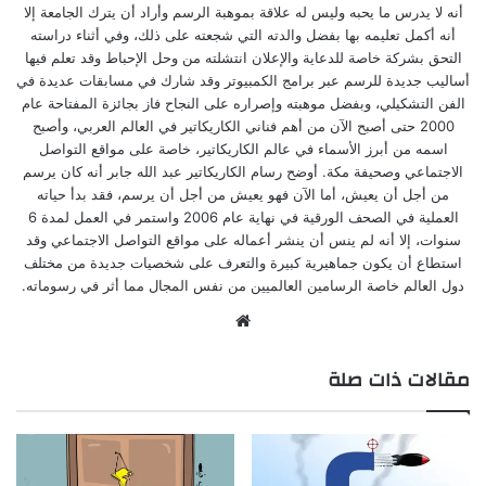
أنه لا يدرس ما يحبه وليس له علاقة بموهبة الرسم وأراد أن يترك الجامعة إلا
أنه أكمل تعليمه بها بفضل والدته التي شجعته على ذلك، وفي أثناء دراسته
التحق بشركة خاصة للدعاية والإعلان انتشلته من وحل الإحباط وقد تعلم فيها
أساليب جديدة للرسم عبر برامج الكمبيوتر وقد شارك في مسابقات عديدة في
الفن التشكيلي، وبفضل موهبته وإصراره على النجاح فاز بجائزة المفتاحة عام
2000 حتى أصبح الآن من أهم فناني الكاريكاتير في العالم العربي، وأصبح
اسمه من أبرز الأسماء في عالم الكاريكاتير، خاصة على مواقع التواصل
الاجتماعي وصحيفة مكة. أوضح رسام الكاريكاتير عبد الله جابر أنه كان يرسم
من أجل أن يعيش، أما الآن فهو يعيش من أجل أن يرسم، فقد بدأ حياته
العملية في الصحف الورقية في نهاية عام 2006 واستمر في العمل لمدة 6
سنوات، إلا أنه لم ينس أن ينشر أعماله على مواقع التواصل الاجتماعي وقد
استطاع أن يكون جماهيرية كبيرة والتعرف على شخصيات جديدة من مختلف
دول العالم خاصة الرسامين العالميين من نفس المجال مما أثر في رسوماته.
موقع
الويب
مقالات ذات صلة