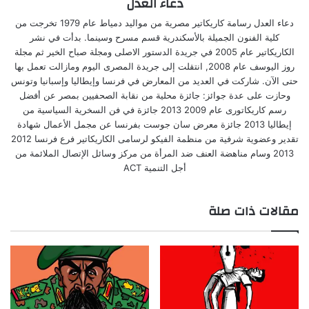
دعاء العدل
دعاء العدل رسامة كاريكاتير مصرية من مواليد دمياط عام 1979 تخرجت من
كلية الفنون الجميلة بالأسكندرية قسم مسرح وسينما. بدأت في نشر
الكاريكاتير عام 2005 في جريدة الدستور الاصلى ومجلة صباح الخير ثم مجلة
روز اليوسف عام 2008, انتقلت إلى جريدة المصرى اليوم ومازالت تعمل بها
حتى الآن. شاركت في العديد من المعارض في فرنسا وإيطاليا وإسبانيا وتونس
وحازت على عدة جوائز: جائزة محلية من نقابة الصحفيين بمصر عن أفضل
رسم كاريكاتورى عام 2009 2013 جائزة في فن السخرية السياسية من
إيطاليا 2013 جائزة معرض سان جوست بفرنسا عن مجمل الأعمال شهادة
تقدير وعضوية شرفية من منظمة الفيكو لرسامى الكاريكاتير فرع فرنسا 2012
2013 وسام مناهضة العنف ضد المرأة من مركز وسائل الإتصال الملائمة من
أجل التنمية ACT
مقالات ذات صلة