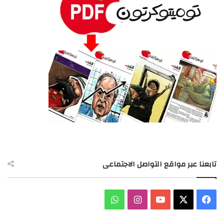
تابعنا عبر مواقع التواصل الاجتماعى
‫X
فيسبوك
‫YouTube
انستقرام
واتساب