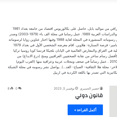
خضير الحميري(1955 - ) رسام كاريكاتير عراقي من مواليد بابل، حاصل على بكالوريوس اقتصاد من جامعة بغداد 1981
وماجستير علوم اقتصادية من معهد البحوث والدراسات العربية 1989. عمل رساما في مجلة الف باء (1979-2003) وصدر
له كتاب كاريكاتيري بعنوان (كاري كاتير) ضم رسوماته المنشورة في المجلة لغاية 1988 وفيها اختار عناوين زوايا لرسوماته
منها روتين تعقيدي - لو- شعيط ومعيط- مسامير- قرصة السنارة- هلاوين. اقام معرضه الشخصي الأول في بغداد 1979
ة في العراق والمعارض العالمية في اليابان بلجيكا فرنسا كوبا روسيا تركيا
كأفضل رسام ساخر من نقابة الصحفيين العراقيين ومنح (درع الابداع) من
ملتقى الخميس الابداعي باتحاد الادباء عام 2010 . عمل رساماً في صحف ومجلات عربية وعراقية منها (العرب اليوم)
الاخر- مجلة هلا الثقافية- الصباح- الغد…). يواصل نشر رسومه في مجلة الشبكة
تيرية التي تصدر بها باللغة الكردية في اربيل
خضير الحميري
نوفمبر 5, 2023
0
8
قانون دولي
أكمل القراءة »