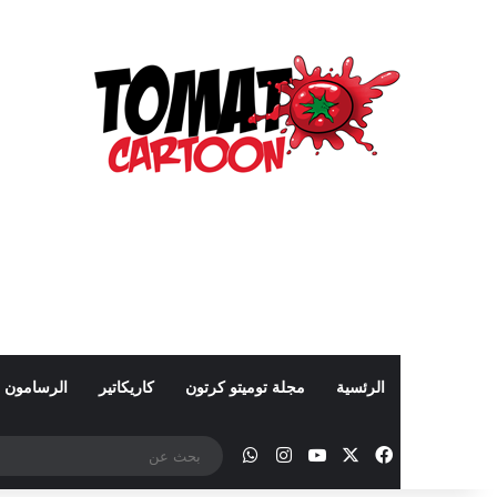
الرئسية
مجلة توميتو كرتون
كاريكاتير
الرسامون
‫X
فيسبوك
‫YouTube
انستقرام
واتساب