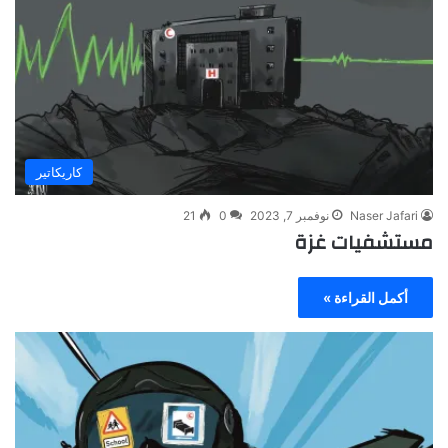
كاريكاتير
Naser Jafari
نوفمبر 7, 2023
0
21
مستشفيات غزة
أكمل القراءة »