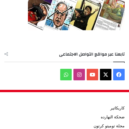
تابعنا عبر مواقع التواصل الاجتماعى
‫X
فيسبوك
‫YouTube
انستقرام
واتساب
كاريكاتير
ضحكة النهارده
مجلة توميتو كرتون