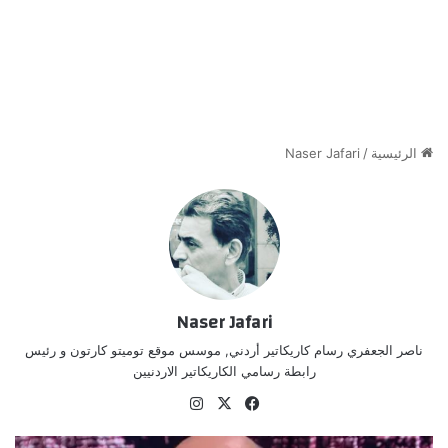
الرئيسية
/
Naser Jafari
Naser Jafari
ناصر الجعفري رسام كاريكاتير أردني, موسس موقع توميتو كارتون و رئيس
رابطة رسامي الكاريكاتير الاردنيين
‫X
فيسبوك
انستقرام