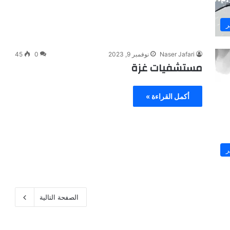
ر
Naser Jafari
نوفمبر 9, 2023
0
45
مستشفيات غزة
أكمل القراءة »
ر
الصفحة التالية