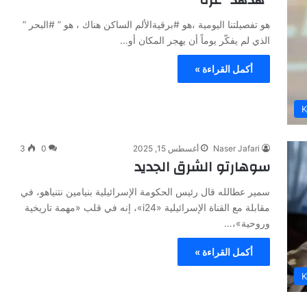
هو تفصيلتنا اليومية ،هو #برقيةالألم الساكن هناك ، هو ” #البحر ”
الذي لم يفكّر يوماً أن يهجر المكان أو…
أكمل القراءة »
Naser Jafari
أغسطس 15, 2025
0
3
سوهارتو الشرق الجديد
سمير عطالله قال رئيس الحكومة الإسرائيلية بنيامين نتنياهو، في
مقابلة مع القناة الإسرائيلية «i24»، إنه في قلب «مهمة تاريخية
وروحية»،…
أكمل القراءة »