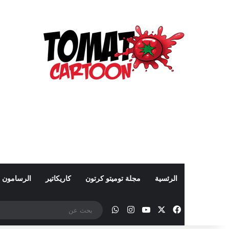
الرئسية
مجلة توميتو كرتون
كاريكاتير
الرسامون
‫X
فيسبوك
‫YouTube
انستقرام
واتساب