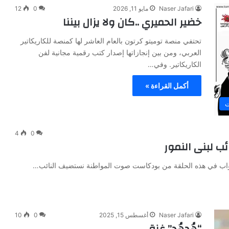
Naser Jafari
مايو 11, 2026
0
12
خضير الحميري ..كان ولا يزال بيننا
تحتفي منصة توميتو كرتون بالعام العاشر لها كمنصة للكاريكاتير
العربي، ومن بين إنجازاتها إصدار كتب رقمية مجانية لفن
الكاريكاتير. وفي…
أكمل القراءة »
ت
4
0
ب لبنى النمور
لنواب في هذه الحلقة من بودكاست صوت المواطنة نستضيف النائب…
Naser Jafari
أغسطس 15, 2025
0
10
“هُدهُد” غزة