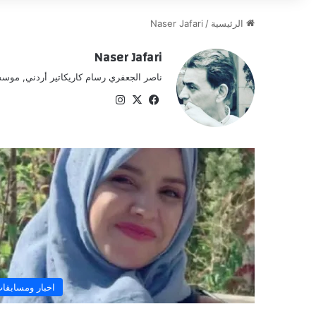
الرئيسية
/
Naser Jafari
Naser Jafari
ناصر الجعفري رسام كاريكاتير أردني, موسس
‫X
فيسبوك
انستقرام
اخبار ومسابقا