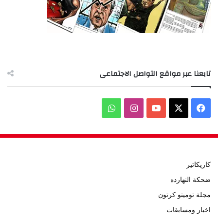
تابعنا عبر مواقع التواصل الاجتماعى
‫X
فيسبوك
‫YouTube
انستقرام
واتساب
كاريكاتير
ضحكة النهارده
مجلة توميتو كرتون
اخبار ومسابقات