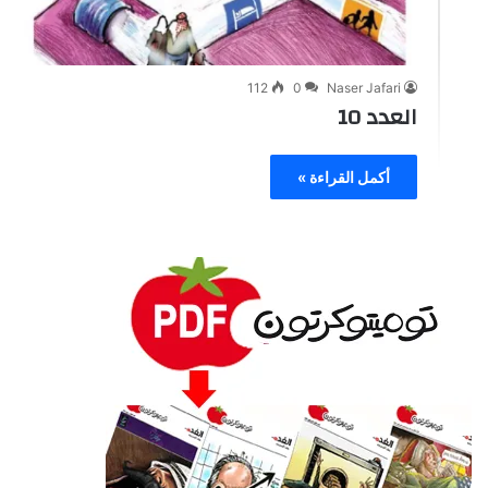
112
0
Naser Jafari
العدد 10
أكمل القراءة »