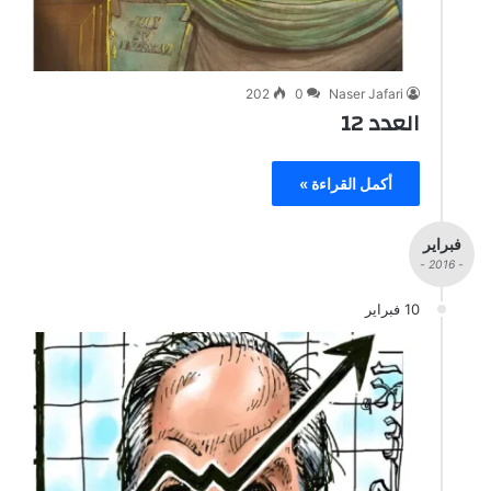
202
0
Naser Jafari
العدد 12
أكمل القراءة »
فبراير
- 2016 -
10 فبراير