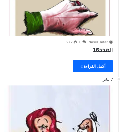
272
0
Naser Jafari
العدد16
أكمل القراءة »
7 يناير