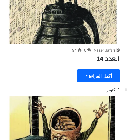
94
0
Naser Jafari
العدد 14
أكمل القراءة »
1 أكتوبر