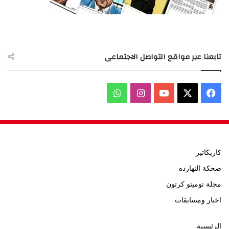
تابعنا عبر مواقع التواصل الاجتماعى
‫X
فيسبوك
‫YouTube
انستقرام
واتساب
كاريكاتير
ضحكة النهارده
مجلة توميتو كرتون
اخبار ومسابقات
الرئيسية