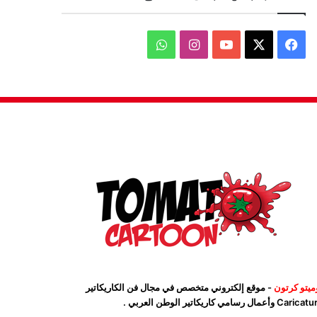
‫X
فيسبوك
‫YouTube
انستقرام
واتساب
ميتو كرتون
- موقع إلكتروني متخصص في مجال فن الكاريكاتير
Car وأعمال رسامي كاريكاتير الوطن العربي .