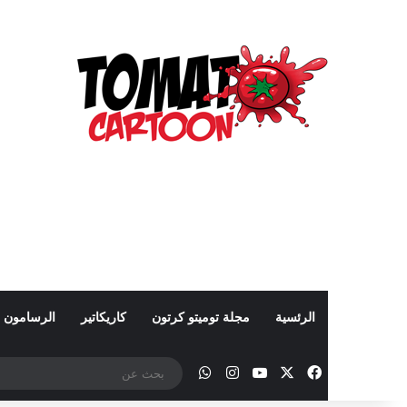
الرئسية
مجلة توميتو كرتون
كاريكاتير
الرسامون
‫X
فيسبوك
‫YouTube
انستقرام
واتساب