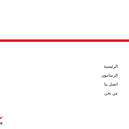
الرئيسية
الرسامون
اتصل بنا
من نحن
تو
icature