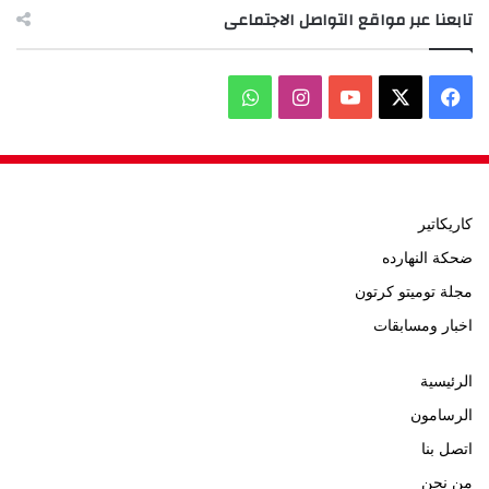
تابعنا عبر مواقع التواصل الاجتماعى
‫X
فيسبوك
‫YouTube
انستقرام
واتساب
كاريكاتير
ضحكة النهارده
مجلة توميتو كرتون
اخبار ومسابقات
الرئيسية
الرسامون
اتصل بنا
من نحن