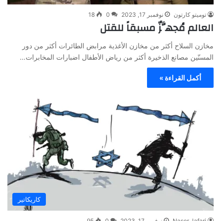
توميتو كارتون
نوفمبر 17, 2023
0
18
العالم مُجهَّزٌ مسبقاً للقتل
مخازن السلاح أكثر من مخازن الأغذية مرابض الطائرات أكثر من دور
المسنّين مصانع الذخيرة أكثر من رياض الأطفال اضبارات المخابرات…
أكمل القراءة »
كاريكاتير
Naser Jafari
نوفمبر 17, 2023
0
95