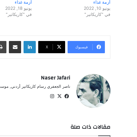
أزمة غذاء
أزمة غذاء
يونيو 10, 2022
يونيو 18, 2022
في "كاريكاتير"
في "كاريكاتير"
لينكدإن
مشاركة عبر البريد
فيسبوك
‫X
Naser Jafari
ناصر الجعفري رسام كاريكاتير أردني, موسس
‫X
فيسبوك
انستقرام
مقالات ذات صلة