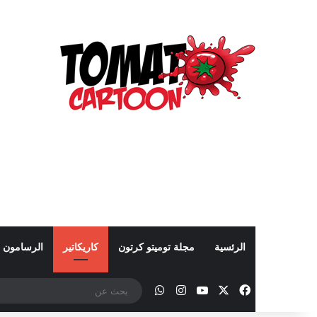
الرئسية
مجلة توميتو كرتون
كاريكاتير
الرسامون
‫X
فيسبوك
‫YouTube
انستقرام
واتساب