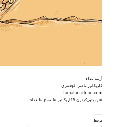
أزمة غذاء
كاريكاتير ناصر الجعفري
tomatocartoon.com
#توميتو_كرتون #كاريكاتير #القمح #الغذاء
مرتبط