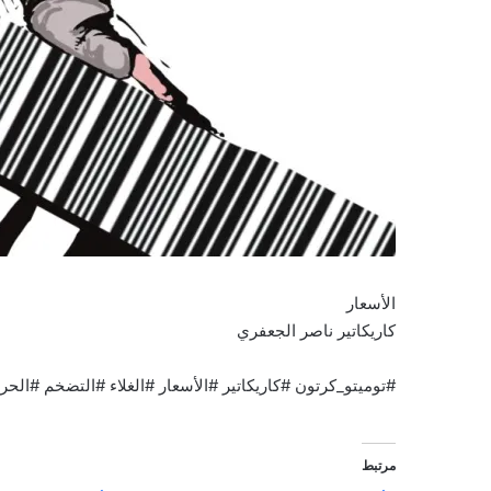
الأسعار
كاريكاتير ناصر الجعفري
#توميتو_كرتون #كاريكاتير #الأسعار #الغلاء #التضخم #الحرب
مرتبط