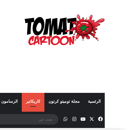
الرئسية
مجلة توميتو كرتون
كاريكاتير
الرسامون
‫X
فيسبوك
‫YouTube
انستقرام
واتساب