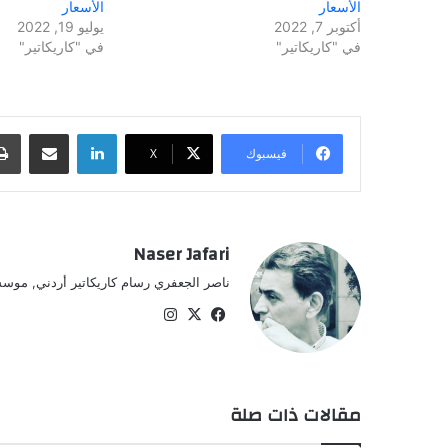
الأسعار
الأسعار
أكتوبر 7, 2022
يوليو 19, 2022
في "كاريكاتير"
في "كاريكاتير"
لينكدإن
مشاركة عبر البريد
فيسبوك
‫X
Naser Jafari
ناصر الجعفري رسام كاريكاتير أردني, موسس
‫X
فيسبوك
انستقرام
مقالات ذات صلة