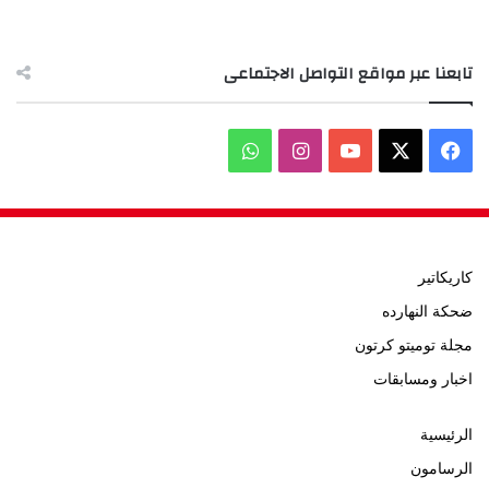
تابعنا عبر مواقع التواصل الاجتماعى
‫X
فيسبوك
‫YouTube
انستقرام
واتساب
كاريكاتير
ضحكة النهارده
مجلة توميتو كرتون
اخبار ومسابقات
الرئيسية
الرسامون