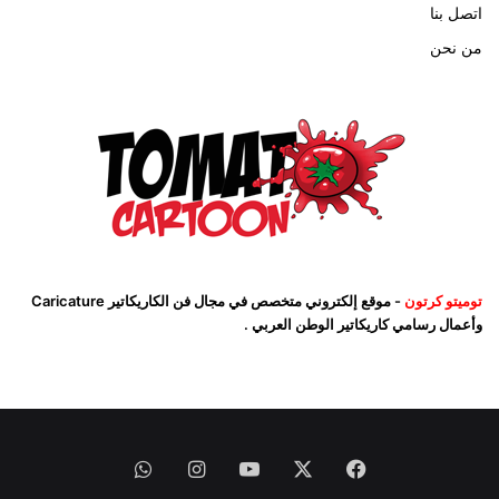
اتصل بنا
من نحن
توميتو كرتون
- موقع إلكتروني متخصص في مجال فن الكاريكاتير Caricature
وأعمال رسامي كاريكاتير الوطن العربي .
فيسبوك
‫X
‫YouTube
انستقرام
واتساب