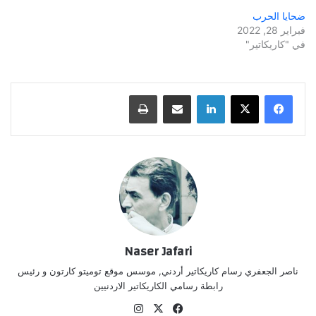
ضحايا الحرب
فبراير 28, 2022
في "كاريكاتير"
لينكدإن
مشاركة عبر البريد
طباعة
Naser Jafari
ناصر الجعفري رسام كاريكاتير أردني, موسس موقع توميتو كارتون و رئيس
رابطة رسامي الكاريكاتير الاردنيين
‫X
فيسبوك
انستقرام