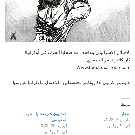
الاحتلال الإسرائيلي يتعاطف مع ضحايا الحرب في أوكرانيا!
كاريكاتير ناصر الجعفري
Www.tomatocartoon.com
#توميتو_كرتون #كاريكاتير #فلسطين #الاحتلال #أوكرانيا #روسيا
مرتبط
ضحايا
المدنيون هم ضحايا الحرب
مارس 3, 2022
الوحيدون
في "كاريكاتير"
فبراير 25, 2022
في "كاريكاتير"