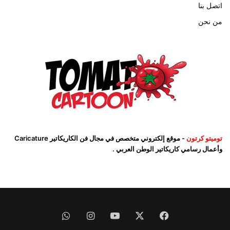
اتصل بنا
من نحن
توميتو كرتون
- موقع إلكتروني متخصص في مجال فن الكاريكاتير Caricature
وأعمال رسامي كاريكاتير الوطن العربي .
فيسبوك
‫X
‫YouTube
انستقرام
واتساب