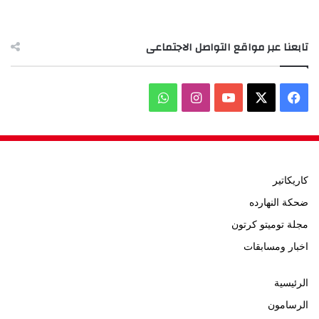
تابعنا عبر مواقع التواصل الاجتماعى
‫X
فيسبوك
‫YouTube
انستقرام
واتساب
كاريكاتير
ضحكة النهارده
مجلة توميتو كرتون
اخبار ومسابقات
الرئيسية
الرسامون