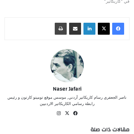
في "كاريكاتير"
لينكدإن
مشاركة عبر البريد
طباعة
Naser Jafari
ناصر الجعفري رسام كاريكاتير أردني, موسس موقع توميتو كارتون و رئيس
رابطة رسامي الكاريكاتير الاردنيين
‫X
فيسبوك
انستقرام
مقالات ذات صلة