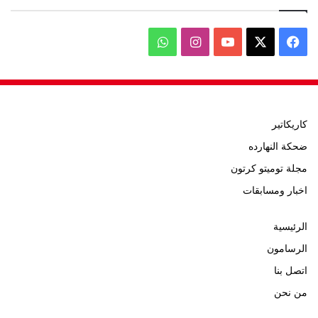
‫X
فيسبوك
‫YouTube
انستقرام
واتساب
كاريكاتير
ضحكة النهارده
مجلة توميتو كرتون
اخبار ومسابقات
الرئيسية
الرسامون
اتصل بنا
من نحن