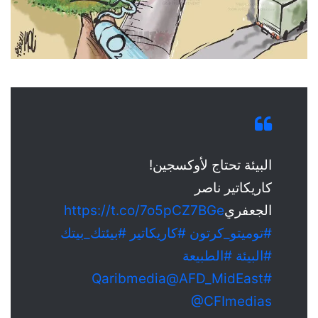
البيئة تحتاج لأوكسجين!
كاريكاتير ناصر
الجعفري
https://t.co/7o5pCZ7BGe
#توميتو_كرتون
#كاريكاتير
#بيئتك_بيتك
#البيئة
#الطبيعة
@AFD_MidEast
#Qaribmedia
@CFImedias