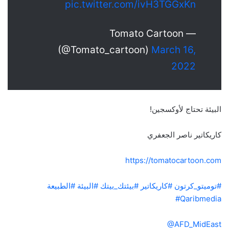
pic.twitter.com/ivH3TGGxKn
— Tomato Cartoon
(@Tomato_cartoon)
March 16,
2022
البيئة تحتاج لأوكسجين!
كاريكاتير ناصر الجعفري
https://
tomatocartoon.com
#توميتو_كرتون
#كاريكاتير
#بيئتك_بيتك
#البيئة
#الطبيعة
#Qaribmedia
@AFD_MidEast