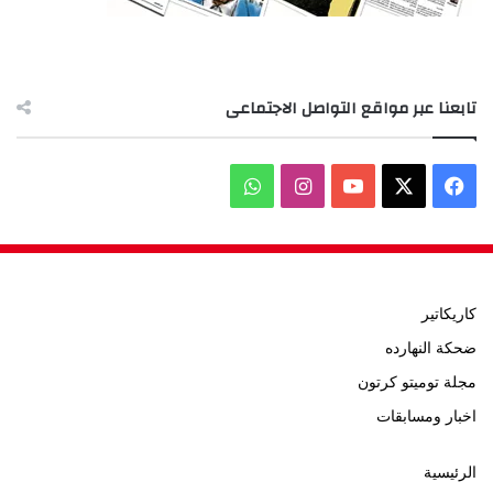
تابعنا عبر مواقع التواصل الاجتماعى
‫X
فيسبوك
‫YouTube
انستقرام
واتساب
كاريكاتير
ضحكة النهارده
مجلة توميتو كرتون
اخبار ومسابقات
الرئيسية