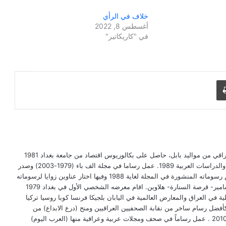
خلاف في الرأي
أغسطس 8, 2022
في "كاريكاتير"
طباعة
خضير الحميري(1955 - ) رسام كاريكاتير عراقي من مواليد بابل، حاصل على بكالوريوس اقتصاد من جامعة بغداد 1981
وماجستير علوم اقتصادية من معهد البحوث والدراسات العربية 1989. عمل رساما في مجلة الف باء (1979-2003) وصدر
له كتاب كاريكاتيري بعنوان (كاري كاتير) ضم رسوماته المنشورة في المجلة لغاية 1988 وفيها اختار عناوين زوايا لرسوماته
منها روتين تعقيدي - لو- شعيط ومعيط- مسامير- قرصة السنارة- هلاوين. اقام معرضه الشخصي الأول في بغداد 1979
ة في العراق والمعارض العالمية في اليابان بلجيكا فرنسا كوبا روسيا تركيا
كأفضل رسام ساخر من نقابة الصحفيين العراقيين ومنح (درع الابداع) من
ملتقى الخميس الابداعي باتحاد الادباء عام 2010 . عمل رساماً في صحف ومجلات عربية وعراقية منها (العرب اليوم)