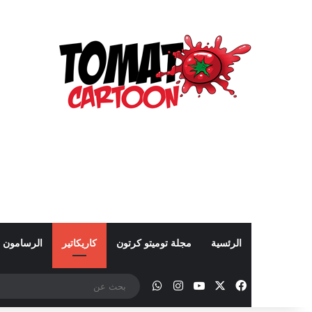
الرئسية
مجلة توميتو كرتون
كاريكاتير
الرسامون
‫X
فيسبوك
‫YouTube
انستقرام
واتساب