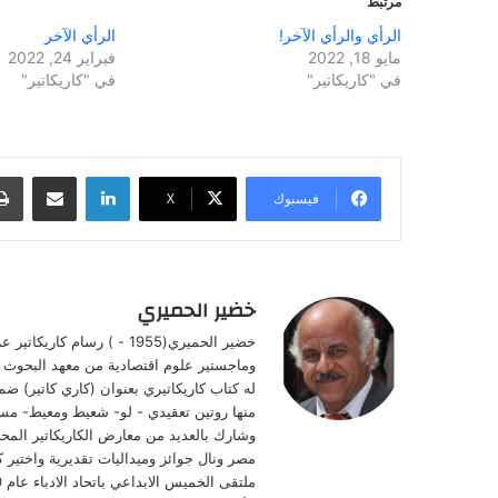
مرتبط
الرأي والرأي الآخر!
الرأي الآخر
مايو 18, 2022
فبراير 24, 2022
في "كاريكاتير"
في "كاريكاتير"
لينكدإن
مشاركة عبر البريد
فيسبوك
‫X
خضير الحميري
وشارك بالعديد من معارض الكاريكاتير المحلي
مصر ونال جوائز وميداليات تقديرية واختير 