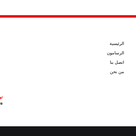
الرئيسية
الرسامون
اتصل بنا
من نحن
تو
icature