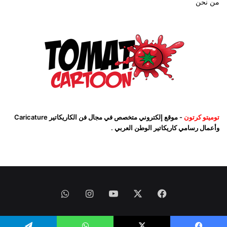
من نحن
توميتو كرتون
- موقع إلكتروني متخصص في مجال فن الكاريكاتير Caricature
وأعمال رسامي كاريكاتير الوطن العربي .
فيسبوك
‫X
‫YouTube
انستقرام
واتساب