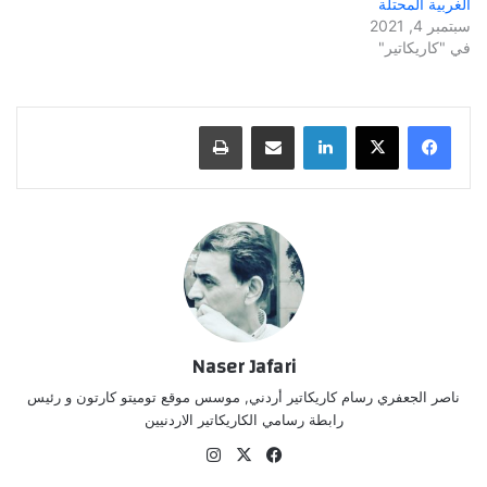
الغربية المحتلة
سبتمبر 4, 2021
في "كاريكاتير"
لينكدإن
مشاركة عبر البريد
طباعة
Naser Jafari
ناصر الجعفري رسام كاريكاتير أردني, موسس موقع توميتو كارتون و رئيس
رابطة رسامي الكاريكاتير الاردنيين
‫X
فيسبوك
انستقرام