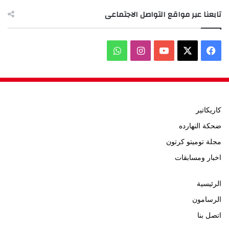
تابعنا عبر مواقع التواصل الاجتماعى
‫X
فيسبوك
‫YouTube
انستقرام
واتساب
كاريكاتير
ضحكة النهارده
مجلة توميتو كرتون
اخبار ومسابقات
الرئيسية
الرسامون
اتصل بنا