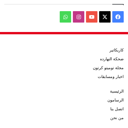
‫X
فيسبوك
‫YouTube
انستقرام
واتساب
كاريكاتير
ضحكة النهارده
مجلة توميتو كرتون
اخبار ومسابقات
الرئيسية
الرسامون
اتصل بنا
من نحن