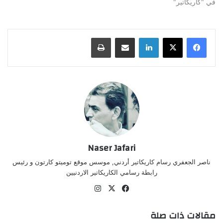
في "كاريكاتير"
لينكدإن
مشاركة عبر البريد
طباعة
Naser Jafari
ناصر الجعفري رسام كاريكاتير أردني, موسس موقع توميتو كارتون و رئيس
رابطة رسامي الكاريكاتير الاردنيين
‫X
فيسبوك
انستقرام
مقالات ذات صلة