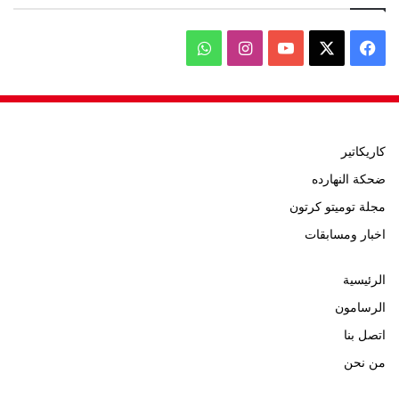
‫X
فيسبوك
‫YouTube
انستقرام
واتساب
كاريكاتير
ضحكة النهارده
مجلة توميتو كرتون
اخبار ومسابقات
الرئيسية
الرسامون
اتصل بنا
من نحن