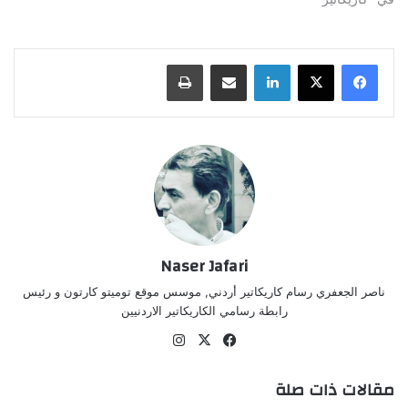
لينكدإن
مشاركة عبر البريد
طباعة
Naser Jafari
ناصر الجعفري رسام كاريكاتير أردني, موسس موقع توميتو كارتون و رئيس
رابطة رسامي الكاريكاتير الاردنيين
‫X
فيسبوك
انستقرام
مقالات ذات صلة