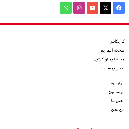
‫X
فيسبوك
‫YouTube
انستقرام
واتساب
كاريكاتير
ضحكة النهارده
مجلة توميتو كرتون
اخبار ومسابقات
الرئيسية
الرسامون
اتصل بنا
من نحن