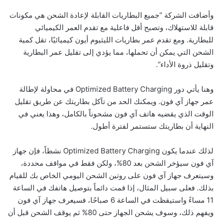
وأضافت الشركة “جميع البطاريات القابلة لإعادة الشحن هي مكونات
قابلة للاستهلاك، وتصبح أقل فاعلية مع تقدم العمر الكيميائي
للبطارية. ومع تقدم عمر بطاريات الليثيوم أيون كيميائيًا، تقل كمية
الشحن التي يمكن أن تحملها، مما يؤدي إلى تقليل عمر البطارية
وتقليل ذروة الأداء”.
وهنا يأتي دور Optimized Battery Charging في محاولة لإطالة
عمر جهاز آي فون. ويمكنك الحد من تآكل بطاريتك عن طريق تقليل
الوقت الذي يقضيه هاتف آي فون مشحوناً بالكامل، وهذا يعني في
النهاية أن بطاريتك ستستمر لفترة أطول.
لذلك عندما يكون Optimized Battery Charging نشطاً، فإن جهاز
آي فون سيؤخر الشحن بعد 80%، ولكن فقط في مواقف محددة،
وسيتعرف جهاز آي فون على روتين الشحن اليومي الخاص بك للقيام
بذلك. فعلى سبيل المثال، إذا قمت دائماً بتوصيل هاتفك في الساعة
11 مساءً واستيقظت في الساعة 6 صباحًا، فسيعرف جهاز آي فون
ويفهم ذلك، وسوف يشحن الجهاز حتى 80% ثم يوقف الشحن قبل أن