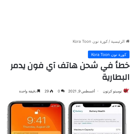
الرئيسية
/
كورة تون Kora Toon
كورة تون Kora Toon
خطأ في شحن هاتف آي فون يدمر
البطارية
توميتو كرتون
أغسطس 9, 2021
0
29
دقيقة واحدة