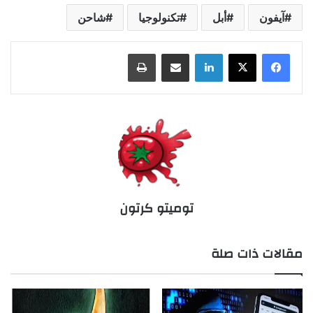
آيفون
أبل
تكنولوجيا
شاحن
لينكدإن
مشاركة عبر البريد
طباعة
توميتو كرتون
مقالات ذات صلة