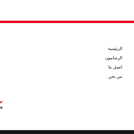
الرئيسية
الرسامون
اتصل بنا
من نحن
تو
icature