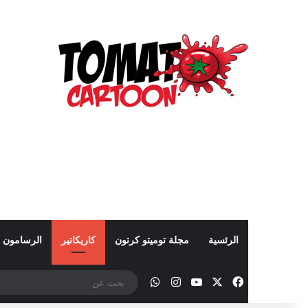
الرئسية
مجلة توميتو كرتون
كاريكاتير
الرسامون
‫X
فيسبوك
‫YouTube
انستقرام
واتساب