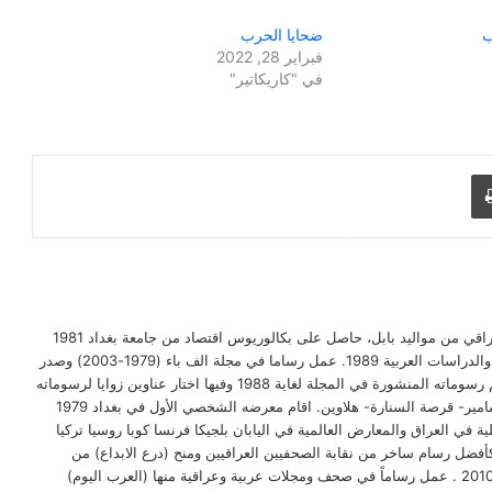
ب
ضحايا الحرب
فبراير 28, 2022
في "كاريكاتير"
طباعة
خضير الحميري(1955 - ) رسام كاريكاتير عراقي من مواليد بابل، حاصل على بكالوريوس اقتصاد من جامعة بغداد 1981
وماجستير علوم اقتصادية من معهد البحوث والدراسات العربية 1989. عمل رساما في مجلة الف باء (1979-2003) وصدر
له كتاب كاريكاتيري بعنوان (كاري كاتير) ضم رسوماته المنشورة في المجلة لغاية 1988 وفيها اختار عناوين زوايا لرسوماته
منها روتين تعقيدي - لو- شعيط ومعيط- مسامير- قرصة السنارة- هلاوين. اقام معرضه الشخصي الأول في بغداد 1979
ة في العراق والمعارض العالمية في اليابان بلجيكا فرنسا كوبا روسيا تركيا
كأفضل رسام ساخر من نقابة الصحفيين العراقيين ومنح (درع الابداع) من
ملتقى الخميس الابداعي باتحاد الادباء عام 2010 . عمل رساماً في صحف ومجلات عربية وعراقية منها (العرب اليوم)