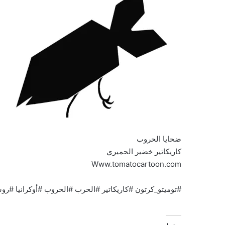
ضحايا الحروب
كاريكاتير خضير الحميري
Www.tomatocartoon.com
#توميتو_كرتون #كاريكاتير #الحرب #الحروب #أوكرانيا #روس