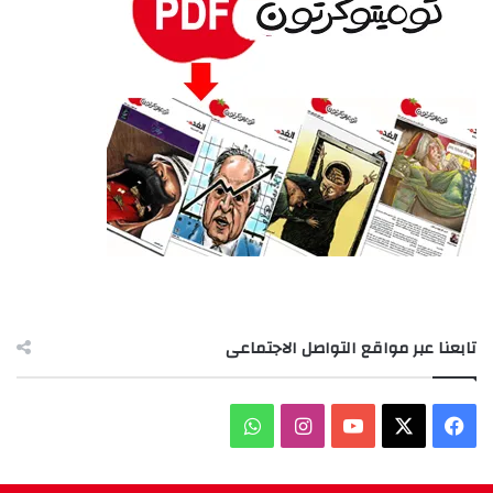
تابعنا عبر مواقع التواصل الاجتماعى
‫X
فيسبوك
‫YouTube
انستقرام
واتساب