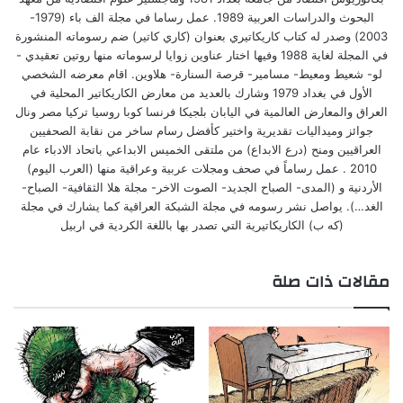
البحوث والدراسات العربية 1989. عمل رساما في مجلة الف باء (1979-
2003) وصدر له كتاب كاريكاتيري بعنوان (كاري كاتير) ضم رسوماته المنشورة
في المجلة لغاية 1988 وفيها اختار عناوين زوايا لرسوماته منها روتين تعقيدي -
لو- شعيط ومعيط- مسامير- قرصة السنارة- هلاوين. اقام معرضه الشخصي
الأول في بغداد 1979 وشارك بالعديد من معارض الكاريكاتير المحلية في
العراق والمعارض العالمية في اليابان بلجيكا فرنسا كوبا روسيا تركيا مصر ونال
جوائز وميداليات تقديرية واختير كأفضل رسام ساخر من نقابة الصحفيين
العراقيين ومنح (درع الابداع) من ملتقى الخميس الابداعي باتحاد الادباء عام
2010 . عمل رساماً في صحف ومجلات عربية وعراقية منها (العرب اليوم)
الأردنية و (المدى- الصباح الجديد- الصوت الاخر- مجلة هلا الثقافية- الصباح-
الغد…). يواصل نشر رسومه في مجلة الشبكة العراقية كما يشارك في مجلة
(كه ب) الكاريكاتيرية التي تصدر بها باللغة الكردية في اربيل
مقالات ذات صلة