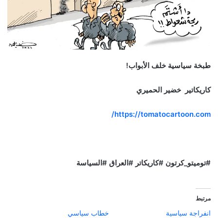
طبخة سياسية خلف الأبواب!
كاريكاتير خضير الحميري
https://tomatocartoon.com/
#توميتو_كرتون #كاريكاتر #العراق #السياسة
مرتبط
انفراجة سياسية
خطاب سياسي