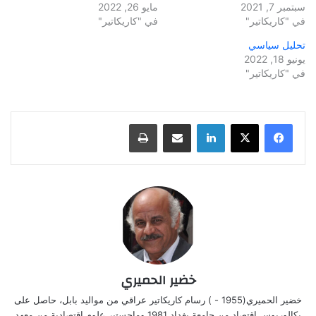
سبتمبر 7, 2021
مايو 26, 2022
في "كاريكاتير"
في "كاريكاتير"
تحليل سياسي
يونيو 18, 2022
في "كاريكاتير"
لينكدإن
مشاركة عبر البريد
طباعة
خضير الحميري
خضير الحميري(1955 - ) رسام كاريكاتير عراقي من مواليد بابل، حاصل على
بكالوريوس اقتصاد من جامعة بغداد 1981 وماجستير علوم اقتصادية من معهد