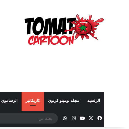
الرئسية
مجلة توميتو كرتون
كاريكاتير
الرسامون
‫X
فيسبوك
‫YouTube
انستقرام
واتساب