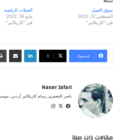
مرتبط
سوق العمل
العملات الرقمية
أغسطس 12, 2022
مايو 16, 2022
في "كاريكاتير"
في "كاريكاتير"
لينكدإن
مشاركة عبر البريد
فيسبوك
‫X
Naser Jafari
ناصر الجعفري رسام كاريكاتير أردني, موسس
‫X
فيسبوك
انستقرام
مقالات ذات صلة