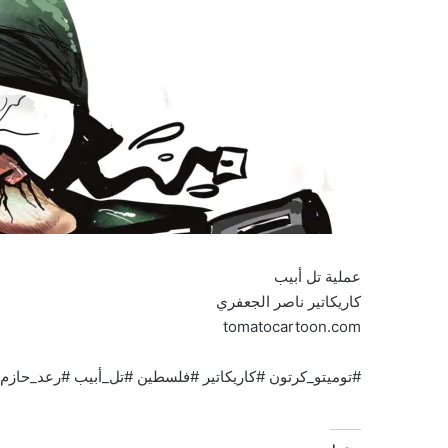
عملية تل أبيب
كاريكاتير ناصر الجعفري
tomatocartoon.com
#توميتو_كرتون #كاريكاتير #فلسطين #تل_أبيب #رعد_حازم