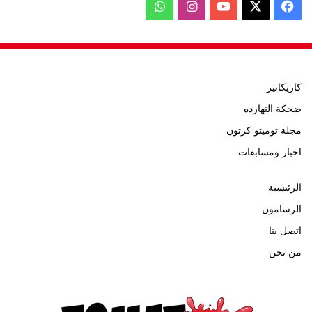
‫X
فيسبوك
‫YouTube
انستقرام
واتساب
كاريكاتير
ضحكة النهارده
مجلة توميتو كرتون
اخبار ومسابقات
الرئيسية
الرسامون
اتصل بنا
من نحن