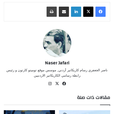
لينكدإن
مشاركة عبر البريد
طباعة
Naser Jafari
ناصر الجعفري رسام كاريكاتير أردني, موسس موقع توميتو كارتون و رئيس
رابطة رسامي الكاريكاتير الاردنيين
‫X
فيسبوك
انستقرام
مقالات ذات صلة