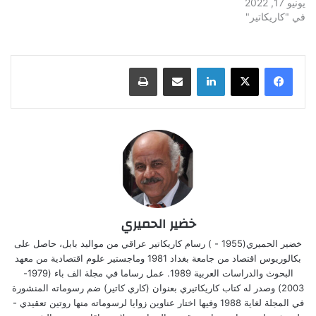
يونيو 17, 2022
في "كاريكاتير"
لينكدإن
مشاركة عبر البريد
طباعة
خضير الحميري
خضير الحميري(1955 - ) رسام كاريكاتير عراقي من مواليد بابل، حاصل على
بكالوريوس اقتصاد من جامعة بغداد 1981 وماجستير علوم اقتصادية من معهد
البحوث والدراسات العربية 1989. عمل رساما في مجلة الف باء (1979-
2003) وصدر له كتاب كاريكاتيري بعنوان (كاري كاتير) ضم رسوماته المنشورة
في المجلة لغاية 1988 وفيها اختار عناوين زوايا لرسوماته منها روتين تعقيدي -