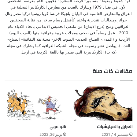
لو- شعيط ومعيط- مسامير- قرصة السنارة- هلاوين. اقام معرضه الشخصي
الأول في بغداد 1979 وشارك بالعديد من معارض الكاريكاتير المحلية في
العراق والمعارض العالمية في اليابان بلجيكا فرنسا كوبا روسيا تركيا مصر ونال
جوائز وميداليات تقديرية واختير كأفضل رسام ساخر من نقابة الصحفيين
العراقيين ومنح (درع الابداع) من ملتقى الخميس الابداعي باتحاد الادباء عام
2010 . عمل رساماً في صحف ومجلات عربية وعراقية منها (العرب اليوم)
الأردنية و (المدى- الصباح الجديد- الصوت الاخر- مجلة هلا الثقافية- الصباح-
الغد…). يواصل نشر رسومه في مجلة الشبكة العراقية كما يشارك في مجلة
(كه ب) الكاريكاتيرية التي تصدر بها باللغة الكردية في اربيل
مقالات ذات صلة
العراق والميليشيات
ناتو عربي
ديسمبر 14, 2021
يونيو 26, 2022