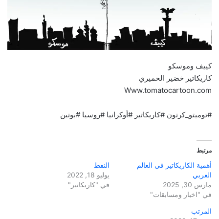
كييف وموسكو
كاريكاتير خضير الحميري
Www.tomatocartoon.com
#توميتو_كرتون #كاريكاتير #أوكرانيا #روسيا #بوتين
مرتبط
أهمية الكاريكاتير في العالم
النفط
العربي
يوليو 18, 2022
مارس 30, 2025
في "كاريكاتير"
في "اخبار ومسابقات"
المرتب