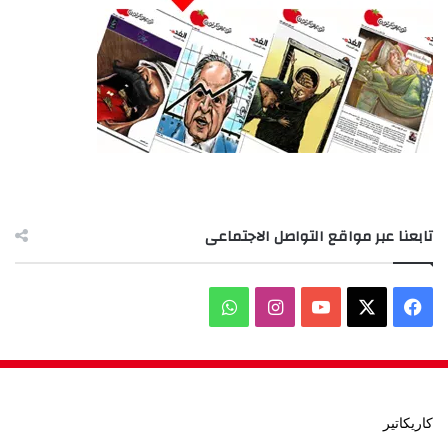
تابعنا عبر مواقع التواصل الاجتماعى
‫X
فيسبوك
‫YouTube
انستقرام
واتساب
كاريكاتير