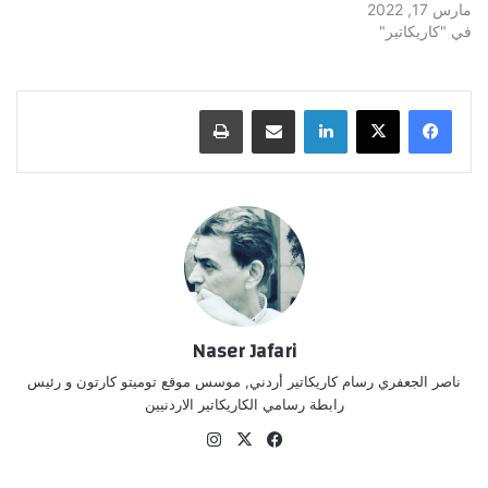
مارس 17, 2022
في "كاريكاتير"
لينكدإن
مشاركة عبر البريد
طباعة
Naser Jafari
ناصر الجعفري رسام كاريكاتير أردني, موسس موقع توميتو كارتون و رئيس
رابطة رسامي الكاريكاتير الاردنيين
‫X
فيسبوك
انستقرام