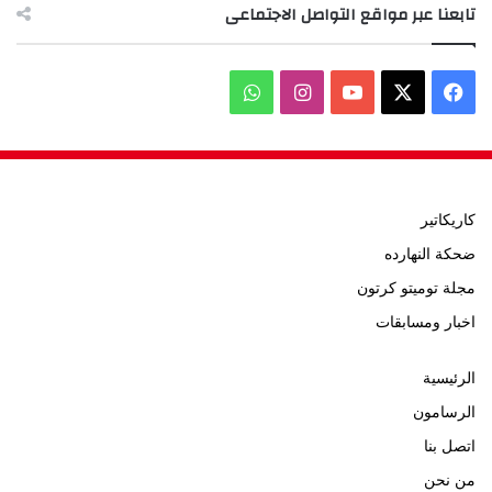
تابعنا عبر مواقع التواصل الاجتماعى
‫X
فيسبوك
‫YouTube
انستقرام
واتساب
كاريكاتير
ضحكة النهارده
مجلة توميتو كرتون
اخبار ومسابقات
الرئيسية
الرسامون
اتصل بنا
من نحن