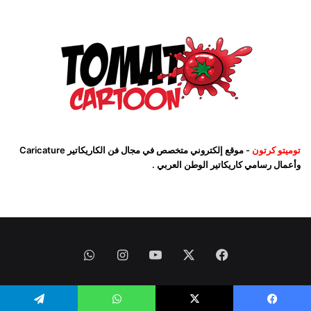
توميتو كرتون
- موقع إلكتروني متخصص في مجال فن الكاريكاتير Caricature
وأعمال رسامي كاريكاتير الوطن العربي .
فيسبوك
‫X
‫YouTube
انستقرام
واتساب