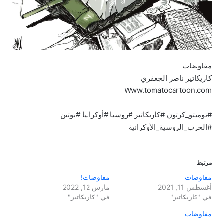
مفاوضات
كاريكاتير ناصر الجعفري
Www.tomatocartoon.com
#توميتو_كرتون #كاريكاتير #روسيا #أوكرانيا #بوتين
#الحرب_الروسية_الأوكرانية
مرتبط
مفاوضات
مفاوضات!
أغسطس 11, 2021
مارس 12, 2022
في "كاريكاتير"
في "كاريكاتير"
مفاوضات