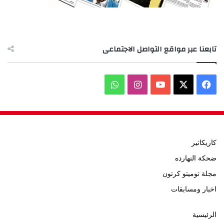
تابعنا عبر مواقع التواصل الاجتماعى
‫X
فيسبوك
‫YouTube
انستقرام
واتساب
كاريكاتير
ضحكة النهارده
مجلة توميتو كرتون
اخبار ومسابقات
الرئيسية