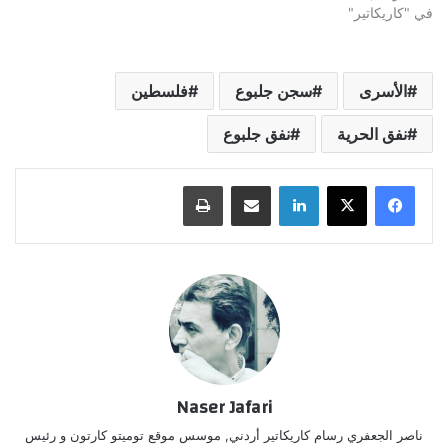
في "كاريكاتير"
الأسرى
سجن جلبوع
فلسطين
نفق الحرية
نفق جلبوع
لينكدإن
مشاركة عبر البريد
طباعة
Naser Jafari
ناصر الجعفري رسام كاريكاتير أردني, موسس موقع توميتو كارتون و رئيس