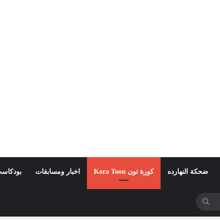
ضحكة النهارده
كورة تون Kora Toon
اخبار ومسابقات
بودكاست
بحث
عن