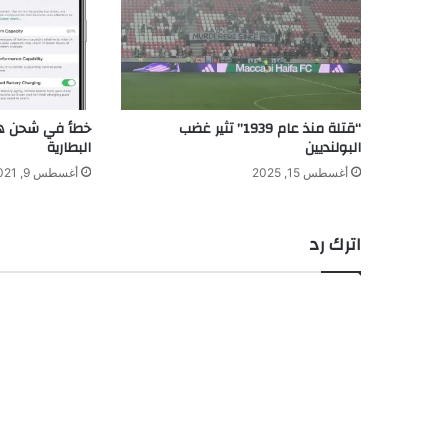
“قتلة منذ عام 1939” تثير غضب
خطأ في شحن ها
البولنديين
البطارية
أغسطس 15, 2025
أغسطس 9, 2021
اترك رد