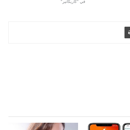
في "كاريكاتير"
طباعة