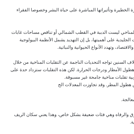
الخطيرة وتأثيراتها المباشرة على حياة البشر وخصوصا الفقراء
ر المناخي ليست الدببة في القطب الشمالي أو تناقص مساحات غابات
لجليدية على أهميتها، بل إن التهديد يشمل الأنظمة البيولوجية
قتصاد، وتهدد الأنواع الحيوانية والنباتية.
لاف السنين تواجه التحديات الناجمة عن التقلبات المناخية من خلال
ي هطول الأمطار ودرجات الحرارة. لكن هذه التقلبات ستزداد حدة على
بية تقلبات مناخية جامحة غير مسبوقة.
 هطول المطر. وقد تجاوزت المعدلات الح
معالجة.
رزق والرفاه وهي فئات ضعيفة بشكل خاص، وهذا يعني سكان الريف
ة.