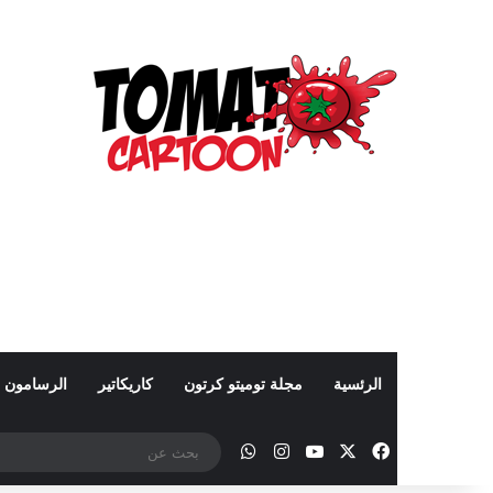
الرئسية
مجلة توميتو كرتون
كاريكاتير
الرسامون
‫X
فيسبوك
‫YouTube
انستقرام
واتساب