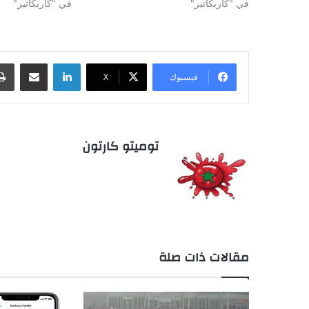
في "كاريكاتير"
في "كاريكاتير"
لينكدإن
مشاركة عبر البريد
فيسبوك
‫X
توميتو كارتون
مقالات ذات صلة