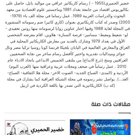
خضير الحميري(1955 - ) رسام كاريكاتير عراقي من مواليد بابل، حاصل على
بكالوريوس اقتصاد من جامعة بغداد 1981 وماجستير علوم اقتصادية من معهد
البحوث والدراسات العربية 1989. عمل رساما في مجلة الف باء (1979-
2003) وصدر له كتاب كاريكاتيري بعنوان (كاري كاتير) ضم رسوماته المنشورة
في المجلة لغاية 1988 وفيها اختار عناوين زوايا لرسوماته منها روتين تعقيدي -
لو- شعيط ومعيط- مسامير- قرصة السنارة- هلاوين. اقام معرضه الشخصي
الأول في بغداد 1979 وشارك بالعديد من معارض الكاريكاتير المحلية في
العراق والمعارض العالمية في اليابان بلجيكا فرنسا كوبا روسيا تركيا مصر ونال
جوائز وميداليات تقديرية واختير كأفضل رسام ساخر من نقابة الصحفيين
العراقيين ومنح (درع الابداع) من ملتقى الخميس الابداعي باتحاد الادباء عام
2010 . عمل رساماً في صحف ومجلات عربية وعراقية منها (العرب اليوم)
الأردنية و (المدى- الصباح الجديد- الصوت الاخر- مجلة هلا الثقافية- الصباح-
الغد…). يواصل نشر رسومه في مجلة الشبكة العراقية كما يشارك في مجلة
(كه ب) الكاريكاتيرية التي تصدر بها باللغة الكردية في اربيل
مقالات ذات صلة