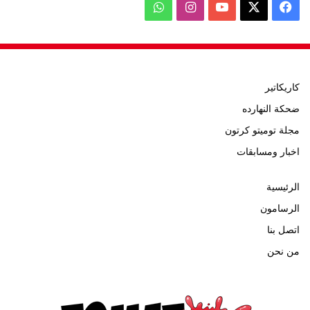
‫X
فيسبوك
‫YouTube
انستقرام
واتساب
كاريكاتير
ضحكة النهارده
مجلة توميتو كرتون
اخبار ومسابقات
الرئيسية
الرسامون
اتصل بنا
من نحن