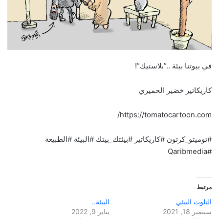
في بيوتنا بيئة ..”بلاستيك”!
كاريكاتير خضير الحميري
https://tomatocartoon.com/
#توميتو_كرتون #كاريكاتير #بيئتك_بيتك #البيئة #الطبيعة
#Qaribmedia
مرتبط
التلوث البيئي
البيئة..
سبتمبر 18, 2021
يناير 9, 2022